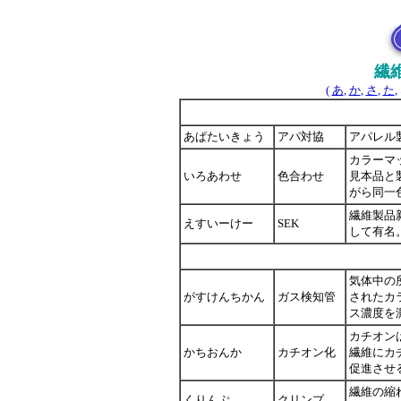
繊
(
あ
,
か
,
さ
,
た
,
あぱたいきょう
アパ対協
アパレル
カラーマ
いろあわせ
色合わせ
見本品と
がら同一
繊維製品
えすいーけー
SEK
して有名。
気体中の
がすけんちかん
ガス検知管
されたカ
ス濃度を
カチオン
かちおんか
カチオン化
繊維にカ
促進させ
繊維の縮
くりんぷ
クリンプ