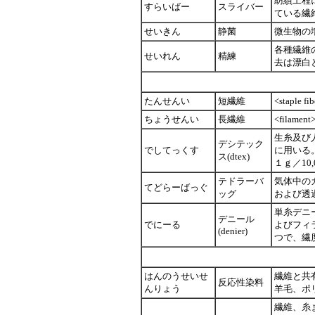
紡績工程
すらいばー
スライバー
ている繊
せいきん
静菌
微生物の
各種繊維
せいれん
精練
去は漂白
たんせんい
短繊維
<stapl
ちょうせんい
長繊維
<fila
生糸及び
デシテック
でしてっくす
に用いる
ス(dtex)
１ｇ／10,
テドラーバ
気体中の
てどらーばっぐ
ッグ
および透
単糸デニ
デニール
でにーる
よびフィ
(denier)
つで、繊度
はんのうせいせ
繊維と共
反応性染料
んりょう
羊毛、ポ
繊維、糸