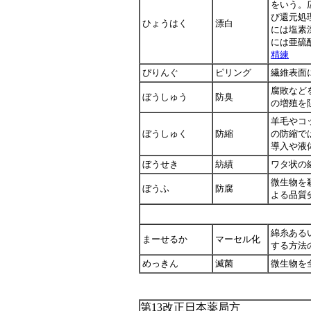
をいう。
び還元処
ひょうはく
漂白
には塩素
には亜硫
精練
ぴりんぐ
ピリング
繊維表面
腐敗など
ぼうしゅう
防臭
の増殖を
羊毛やコ
ぼうしゅく
防縮
の防縮で
導入や液
ぼうせき
紡績
ワタ状の
微生物を
ぼうふ
防腐
よる品質
綿糸ある
まーせるか
マーセル化
する方法
めっきん
滅菌
微生物を
第13改正日本薬局方