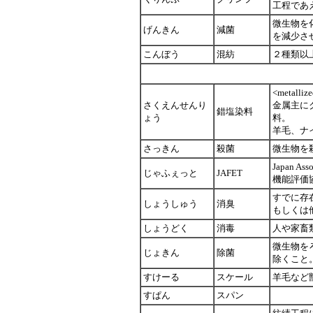
工程であ
微生物を
げんきん
減菌
を減少さ
こんぼう
混紡
２種類以
<metal
さくえんせんり
金属主に
錯塩染料
ょう
料。
羊毛、ナ
さっきん
殺菌
微生物を
Japan Ass
じゃふぇっと
JAFET
機能評価
すでに存
しょうしゅう
消臭
もしくは
しょうどく
消毒
人や家畜
微生物を
じょきん
除菌
除くこと
すけーる
スケール
羊毛など
すぱん
スパン